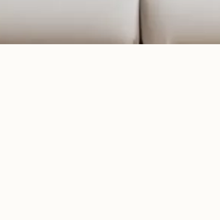
PEINTURES
ABSTRAITES ET
ETHNIQUES
Out of stock
Painting
Bubble
World 09
03