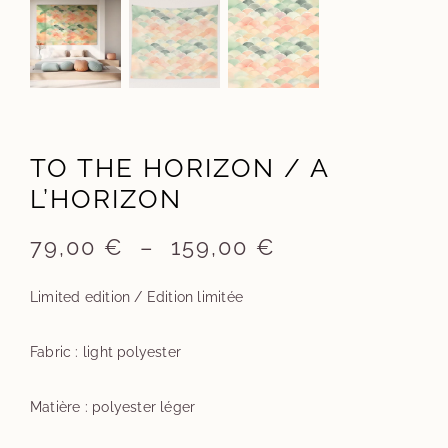
TO THE HORIZON / A
L’HORIZON
Plage
79,00
€
–
159,00
€
de
prix :
Limited edition / Edition limitée
79,00 €
à
Fabric : light polyester
159,00 €
Matière : polyester léger