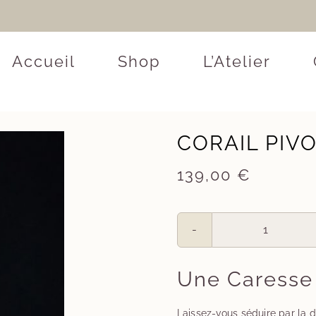
Accueil
Shop
L’Atelier
CORAIL PIV
139,00
€
quantité
de
Une Caresse
Corail
Laissez-vous séduire par la 