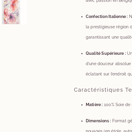
avec passion en Belgiq
Confection Italienne :
No
la prestigieuse région
garantissant une qualité
Qualité Supérieure :
Une
d’une douceur absolue
éclatant sur l’endroit qu
Caractéristiques T
Matière :
100% Soie de q
Dimensions :
Format g
nouages (en étole, aut