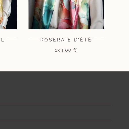
IL
ROSERAIE D’ÉTÉ
139,00
€