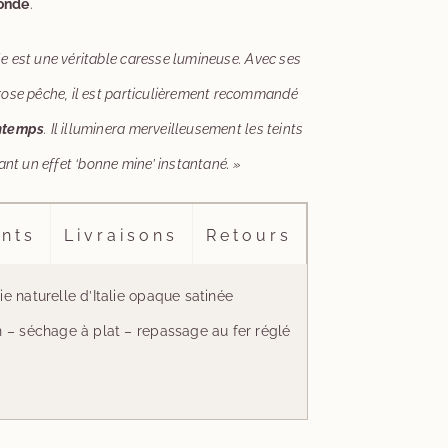
monde
.
e est une véritable caresse lumineuse. Avec ses
rose pêche, il est particulièrement recommandé
ntemps
. Il illuminera merveilleusement les teints
tant un effet ‘bonne mine’ instantané. »
nts
Livraisons
Retours
ie naturelle d’Italie opaque satinée
in – séchage à plat – repassage au fer réglé