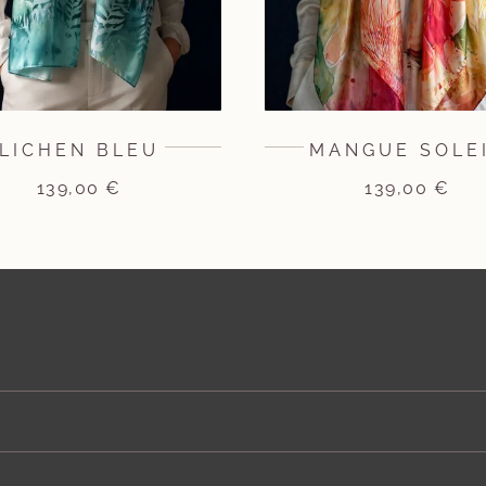
LICHEN BLEU
MANGUE SOLE
139,00
€
139,00
€