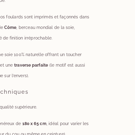
ue.
s foulards sont imprimés et façonnés dans
 de
Côme
, berceau mondial de la soie,
 de finition irréprochable.
 soie 100% naturelle offrant un toucher
 et une
traverse parfaite
(le motif est aussi
e sur l’envers).
echniques
ualité supérieure.
énéreux de
180 x 65 cm
, idéal pour varier les
our du cou ou même en ceinture).